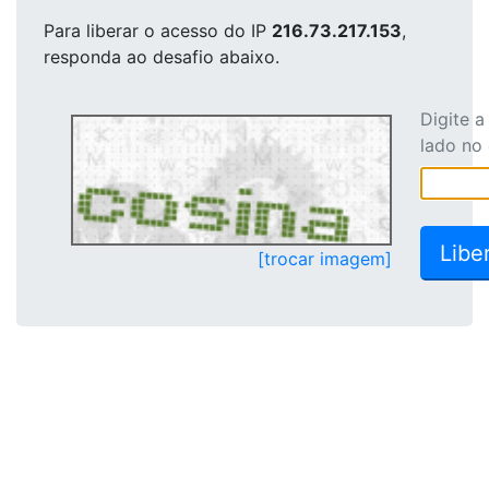
Para liberar o acesso
do IP
216.73.217.153
,
responda ao desafio abaixo.
Digite 
lado no
[trocar imagem]