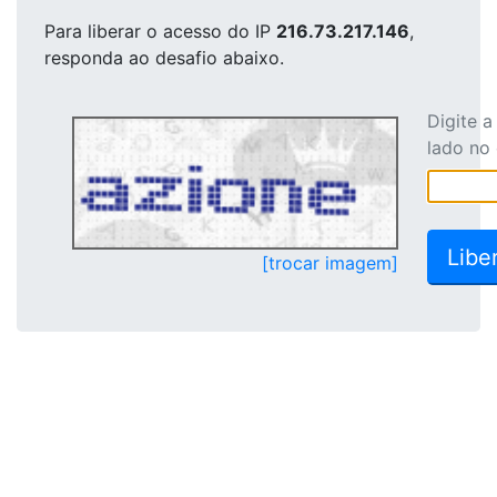
Para liberar o acesso
do IP
216.73.217.146
,
responda ao desafio abaixo.
Digite 
lado no
[trocar imagem]